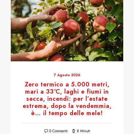
7 Agosto 2026
Zero termico a 5.000 metri,
mari a 33°C, laghi e fiumi in
secca, incendi: per l’estate
estrema, dopo la vendemmia,
è… il tempo delle mele!
0 Commenti
8 Minuti