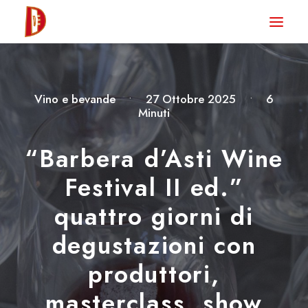
HOME
NEWS
Vino e bevande
•
27 Ottobre 2025
•
6
DEGUSTA TV
Minuti
LA RIVISTA
“Barbera d’Asti Wine
CONTATTI
Festival II ed.”
quattro giorni di
CLUB DEGUSTA
degustazioni con
STORE
produttori,
masterclass, show
RICERCA