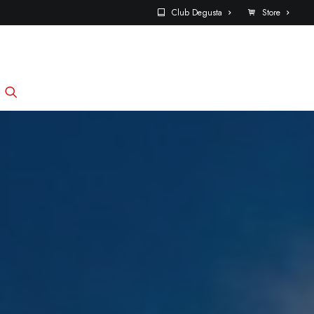
Club Degusta
Store