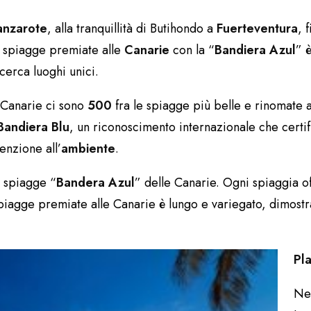
nzarote
, alla tranquillità di Butihondo a
Fuerteventura
, 
e spiagge premiate alle
Canarie
con la “
Bandiera Azul
” 
cerca luoghi unici.
e Canarie ci sono
500
fra le spiagge più belle e rinomate 
Bandiera Blu
, un riconoscimento internazionale che certif
tenzione all’
ambiente
.
i spiagge “
Bandera Azul
” delle Canarie. Ogni spiaggia o
 spiagge premiate alle Canarie è lungo e variegato, dimost
Pl
Nel