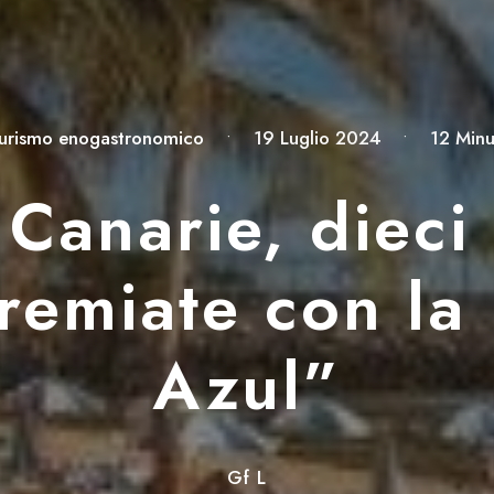
urismo enogastronomico
•
19 Luglio 2024
•
12 Minu
 Canarie, dieci
remiate con la
Azul”
Gf L