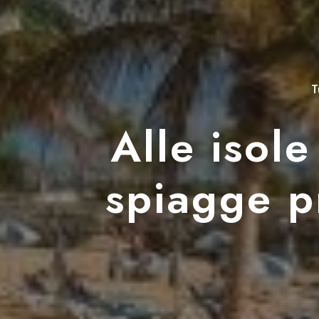
T
Alle isole
spiagge p