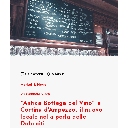
0 Commenti
6 Minuti
Market & News
23 Gennaio 2026
“Antica Bottega del Vino” a
Cortina d’Ampezzo: il nuovo
locale nella perla delle
Dolomiti