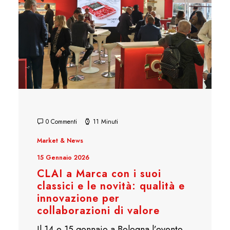
0 Commenti
11 Minuti
Market & News
15 Gennaio 2026
CLAI a Marca con i suoi
classici e le novità: qualità e
innovazione per
collaborazioni di valore
Il 14 e 15 gennaio a Bologna l’evento