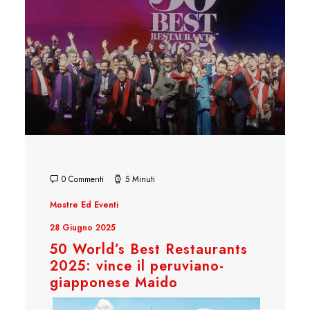
0 Commenti
5 Minuti
Mostre Ed Eventi
28 Giugno 2025
50 World’s Best Restaurants
2025: vince il peruviano-
giapponese Maido