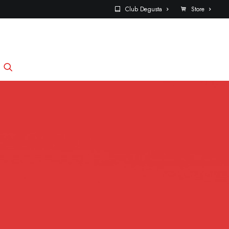
Club Degusta
Store