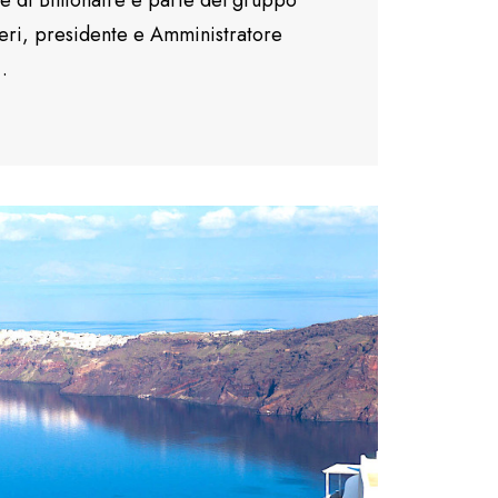
re di Billionaire e parte del gruppo
eri, presidente e Amministratore
…