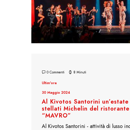
0 Commenti
8 Minuti
Ultim'ora
30 Maggio 2024
Al Kivotos Santorini un’estate
stellati Michelin del ristorant
“MAVRO”
Al Kivotos Santorini - attività di lusso 