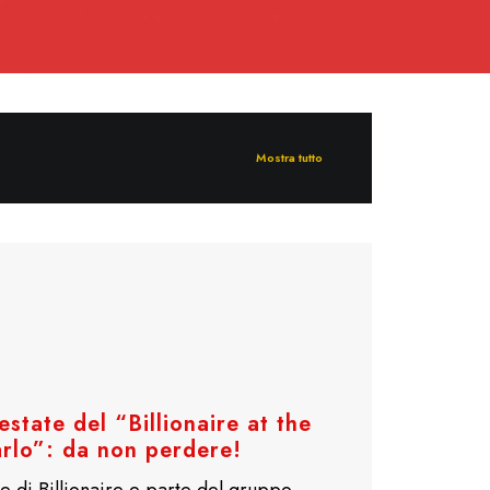
Mostra tutto
state del “Billionaire at the
arlo”: da non perdere!