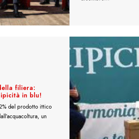
ella filiera:
picità in blu!
2% del prodotto ittico
ll’acquacoltura, un