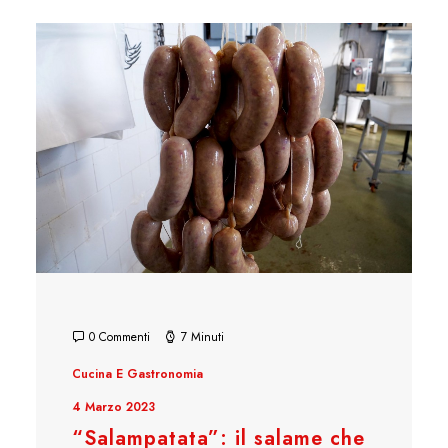
0 Commenti
7 Minuti
Cucina E Gastronomia
4 Marzo 2023
“Salampatata”: il salame che