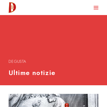
HOME
NEWS
DEGUSTA TV
LA RIVISTA
CONTATTI
DEGUSTA
Ultime notizie
CLUB DEGUSTA
STORE
RICERCA