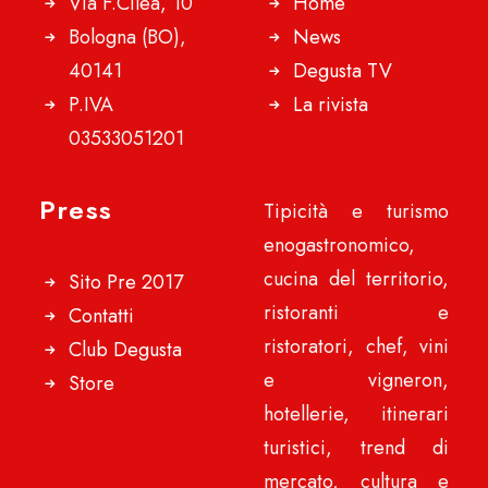
Via F.Cilea, 10
Home
Bologna (BO),
News
40141
Degusta TV
P.IVA
La rivista
03533051201
Press
Tipicità e turismo
enogastronomico,
cucina del territorio,
Sito Pre 2017
ristoranti e
Contatti
ristoratori, chef, vini
Club Degusta
e vigneron,
Store
hotellerie, itinerari
turistici, trend di
mercato, cultura e