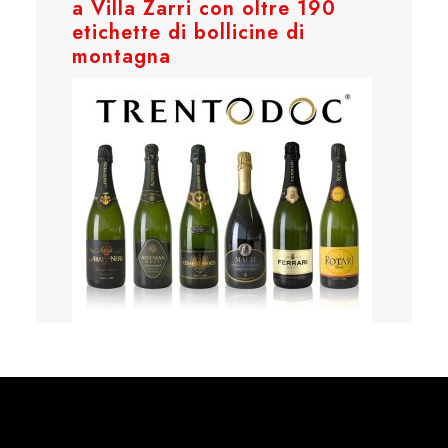
a Villa Zarri con oltre 190
etichette di bollicine di
montagna