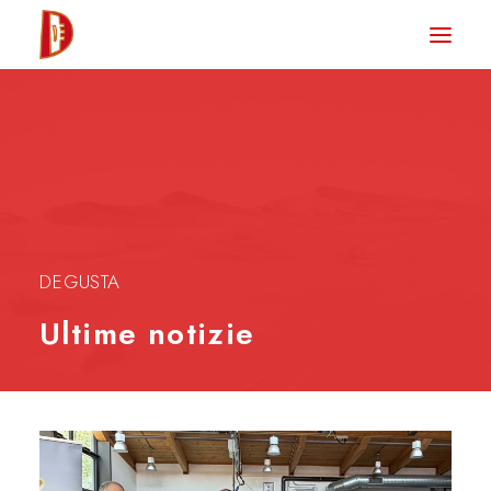
HOME
NEWS
DEGUSTA TV
LA RIVISTA
CONTATTI
DEGUSTA
Ultime notizie
CLUB DEGUSTA
STORE
RICERCA