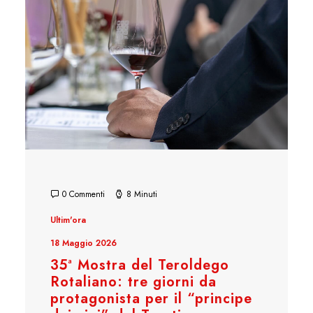
0 Commenti
8 Minuti
Ultim'ora
18 Maggio 2026
35ª Mostra del Teroldego
Rotaliano: tre giorni da
protagonista per il “principe