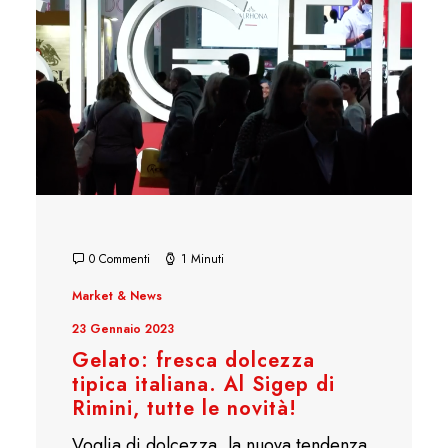
0 Commenti
1 Minuti
Market & News
23 Gennaio 2023
Gelato: fresca dolcezza
tipica italiana. Al Sigep di
Rimini, tutte le novità!
Voglia di dolcezza, la nuova tendenza