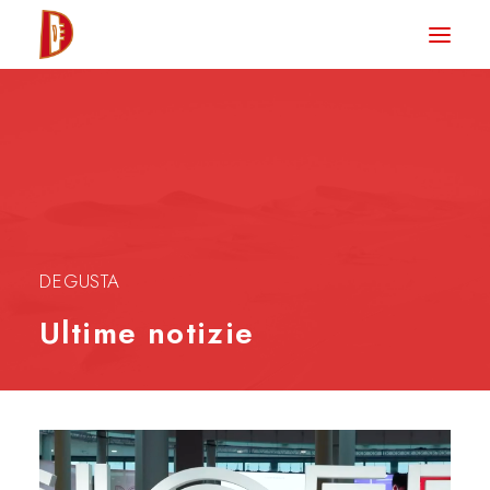
HOME
NEWS
DEGUSTA TV
LA RIVISTA
CONTATTI
DEGUSTA
Ultime notizie
CLUB DEGUSTA
STORE
RICERCA