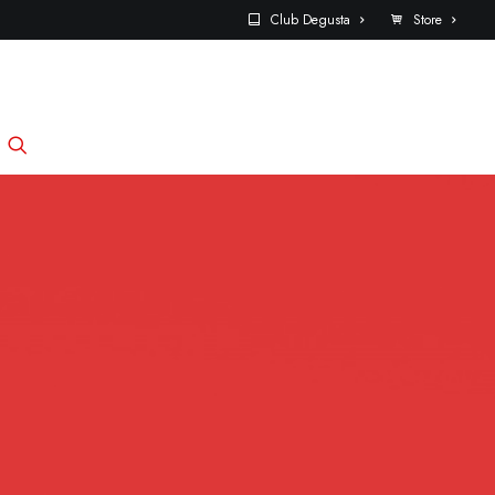
Club Degusta
Store