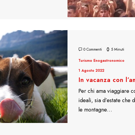
0 Commenti
5 Minuti
Turismo Enogastronomico
1 Agosto 2022
In vacanza con l’
Per chi ama viaggiare co
ideali, sia d’estate che 
le montagne…