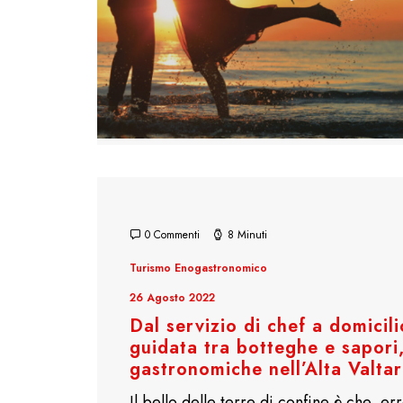
0 Commenti
8 Minuti
Turismo Enogastronomico
26 Agosto 2022
Dal servizio di chef a domicilio
guidata tra botteghe e sapori
gastronomiche nell’Alta Valta
Il bello delle terre di confine è che, 