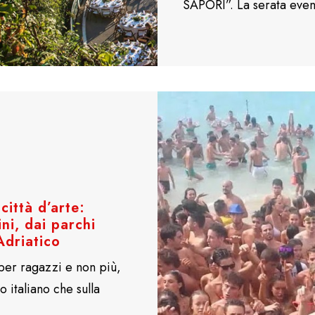
SAPORI”. La serata eve
città d’arte:
ni, dai parchi
’Adriatico
per ragazzi e non più,
co italiano che sulla