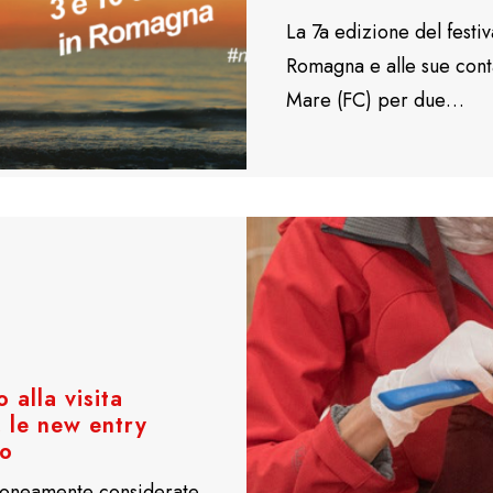
La 7a edizione del festiv
Romagna e alle sue cont
Mare (FC) per due…
 alla visita
, le new entry
ro
erroneamente considerate