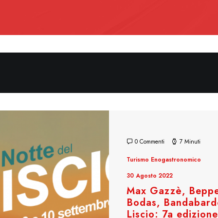
0 Commenti
7 Minuti
Turismo Enogastronomico
30 Agosto 2022
Max Gazzè, Beppe 
Bodas, Bandabardo
Liscio: 7a edizion