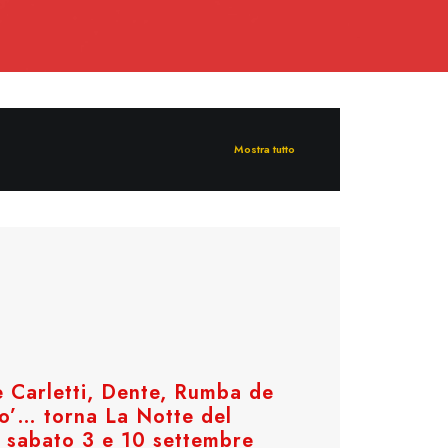
Mostra tutto
Carletti, Dente, Rumba de
’… torna La Notte del
e sabato 3 e 10 settembre