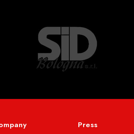
ompany
Press