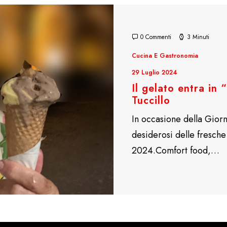
0 Commenti
3 Minuti
Cucina E Gastronomia
29 Luglio 2024
Il gelato entra in
Tuccillo
In occasione della Giorn
desiderosi delle fresche 
2024.Comfort food,…