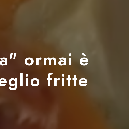
ia" ormai è
glio fritte