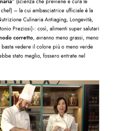
naria
” (scienza che previene e cura le
hef) – la cui ambasciatrice ufficiale è la
Nutrizione Culinaria Antiaging, Longevità,
tonio Preziosi)-: così, alimenti super salutari
n modo corretto
, avranno meno grassi, meno
o – basta vedere il colore più o meno verde
rebbe stato meglio, fossero entrate nel