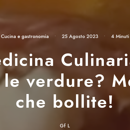
Cucina e gastronomia
•
25 Agosto 2023
•
4 Minuti
dicina Culinar
 le verdure? Me
che bollite!
Gf L