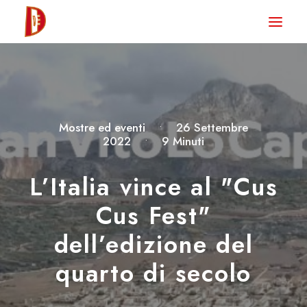
HOME
NEWS
DEGUSTA TV
Mostre ed eventi
•
26 Settembre
LA RIVISTA
2022
•
9 Minuti
CONTATTI
L’Italia vince al "Cus
Cus Fest"
CLUB DEGUSTA
dell’edizione del
STORE
quarto di secolo
RICERCA