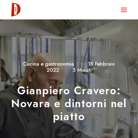
HOME
NEWS
DEGUSTA TV
LA RIVISTA
Cucina e gastronomia
•
15 Febbraio
2022
•
5 Minuti
CONTATTI
Gianpiero Cravero:
CLUB DEGUSTA
Novara e dintorni nel
STORE
piatto
RICERCA