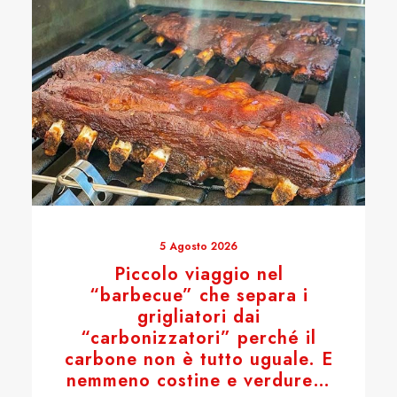
5 Agosto 2026
Piccolo viaggio nel
“barbecue” che separa i
grigliatori dai
“carbonizzatori” perché il
carbone non è tutto uguale. E
nemmeno costine e verdure…