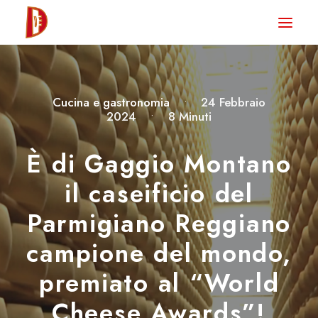
HOME
NEWS
Cucina e gastronomia
•
24 Febbraio
DEGUSTA TV
2024
•
8 Minuti
LA RIVISTA
È di Gaggio Montano
CONTATTI
il caseificio del
Parmigiano Reggiano
CLUB DEGUSTA
campione del mondo,
STORE
premiato al “World
Cheese Awards”!
RICERCA