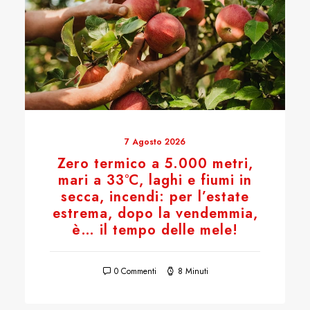
7 Agosto 2026
Zero termico a 5.000 metri,
mari a 33°C, laghi e fiumi in
secca, incendi: per l’estate
estrema, dopo la vendemmia,
è… il tempo delle mele!
0 Commenti
8 Minuti