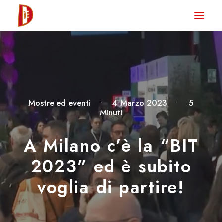
HOME
NEWS
DEGUSTA TV
LA RIVISTA
Mostre ed eventi
•
4 Marzo 2023
•
5
Minuti
CONTATTI
A Milano c’è la “BIT
CLUB DEGUSTA
2023” ed è subito
STORE
voglia di partire!
RICERCA