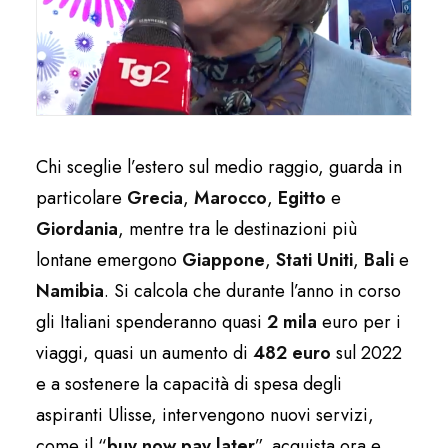
Chi sceglie l’estero sul medio raggio, guarda in
particolare
Grecia
,
Marocco
,
Egitto
e
Giordania
, mentre tra le destinazioni più
lontane emergono
Giappone
,
Stati Uniti
,
Bali
e
Namibia
. Si calcola che durante l’anno in corso
gli Italiani spenderanno quasi
2 mila
euro per i
viaggi, quasi un aumento di
482 euro
sul 2022
e a sostenere la capacità di spesa degli
aspiranti Ulisse, intervengono nuovi servizi,
come il “
buy now pay later
”, acquista ora e