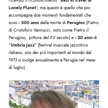
ricevuto il riconoscimento “
Best in travel di
Lonely Planet
”, ma questo è quello che poi
accompagna due momenti fondamentali che
sono i
500 anni
dalla morte di
Perugino
(Pietro
di Cristoforo Vannucci, noto come Pietro il
Perugino, pittore del XV secolo) e i
50 anni
di
“
Umbria Jazz
” (festival musicale jazzistico
italiano, uno dei più importanti al mondo dal
1973 si svolge annualmente a Perugia nel mese
di luglio).