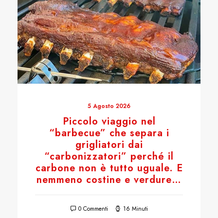
5 Agosto 2026
Piccolo viaggio nel
“barbecue” che separa i
grigliatori dai
“carbonizzatori” perché il
carbone non è tutto uguale. E
nemmeno costine e verdure…
0 Commenti
16 Minuti